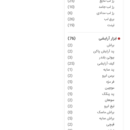
رژ لب مایع
(25)
رژ لب جامد
(10)
رژ لب مدادی
(6)
برق لب
(26)
تینت
(19)
ابزار آرایشی
(76)
براش
(2)
پد آرایش پاکن
(2)
بیوتی بلندر
(3)
کیف آرایشی
(25)
پد سایه
(1)
برس ابرو
(2)
فر مژه
(5)
موچین
(5)
پد پنکک
(5)
سوهان
(2)
تیغ ابرو
(2)
براش ماسک
(0)
براش سایه
(5)
قیچی
(2)