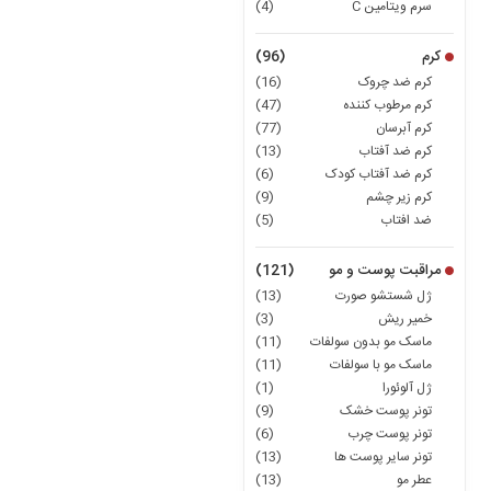
سرم ویتامین C
(4)
کرم
(96)
کرم ضد چروک
(16)
کرم مرطوب کننده
(47)
کرم آبرسان
(77)
کرم ضد آفتاب
(13)
کرم ضد آفتاب کودک
(6)
کرم زیر چشم
(9)
ضد افتاب
(5)
مراقبت پوست و مو
(121)
ژل شستشو صورت
(13)
خمیر ریش
(3)
ماسک مو بدون سولفات
(11)
ماسک مو با سولفات
(11)
ژل آلوئورا
(1)
تونر پوست خشک
(9)
تونر پوست چرب
(6)
تونر سایر پوست ها
(13)
عطر مو
(13)