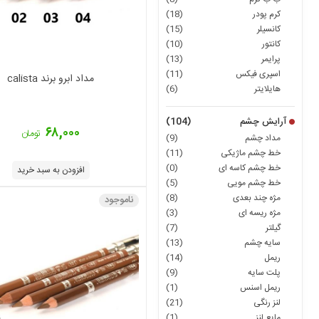
کرم پودر
(18)
کانسیلر
(15)
کانتور
(10)
پرایمر
(13)
اسپری فیکس
(11)
مداد ابرو برند calista
هایلایتر
(6)
آرایش چشم
(104)
۶۸,۰۰۰
تومان
مداد چشم
(9)
خط چشم ماژیکی
(11)
خط چشم کاسه ای
(0)
افزودن به سبد خرید
خط چشم مویی
(5)
مژه چند بعدی
(8)
ناموجود
مژه ریسه ای
(3)
گیلتر
(7)
سایه چشم
(13)
ریمل
(14)
پلت سایه
(9)
ریمل اسنس
(1)
لنز رنگی
(21)
مایع لنز
(1)